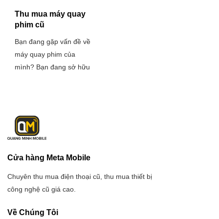
Thu mua máy quay
phim cũ
Bạn đang gặp vấn đề về
máy quay phim của
mình? Bạn đang sở hữu
một cái máy quay phim
cũ nhưng không có nhu
cầu sử dụng và cần
thanh lý? Điều bạn lo
lắng và đau đầu là kiếm
nơi Thu mua máy quay
phim cũ uy tín mà giá
Cửa hàng Meta Mobile
cao?
Chuyên thu mua điện thoại cũ, thu mua thiết bị
công nghệ cũ giá cao.
Về Chúng Tôi