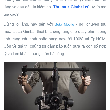
lắng và đau đầu là kiếm nơi
Thu mua Gimbal cũ
uy tín mà
giá cao?
Đừng lo lắng, hãy đến với
- nơi chuyên thu
Meta Mobile
mua tất cả Gimbal thiết bị chống rung cho quay phim trong
tình trạng xấu nhất hoặc hàng new 99 100% tại Tp.HCM.
Còn về giá thì chúng tôi đảm bảo luôn đưa ra con số hợp
lý và làm khách hàng luôn hài lòng.