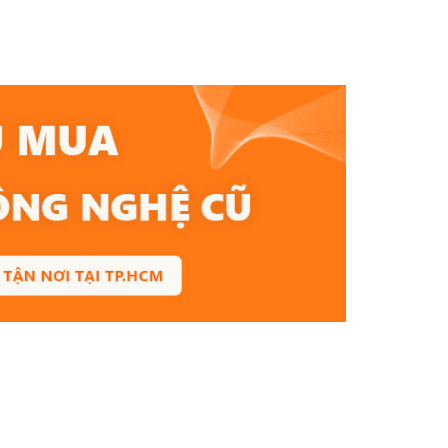
otline
giá thu mua cao.
quyết
à luôn