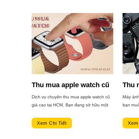
Thu mua apple watch cũ
Thu 
Dịch vụ chuyên thu mua apple watch cũ
Máy ảnh 
giá cao tại HCM, Bạn đang sở hữu một
bạn muố
chiếc apple watch nhưng không có nhu
Bạn có 
cầu sử dụng và cần thanh lý? Điều bạn
nhưng k
Xem Chi Tiết
Xem 
lo lắng và đau đầu là kiếm nơi Thu mua
trong kh
apple watch uy tín mà giá cao?
kinh do