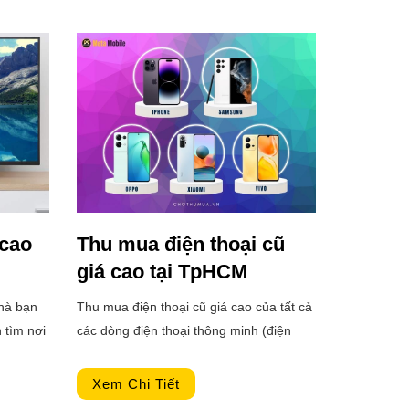
 cao
Thu mua điện thoại cũ
giá cao tại TpHCM
nhà bạn
Thu mua điện thoại cũ giá cao của tất cả
 tìm nơi
các dòng điện thoại thông minh (điện
 bạn
thoại SmartPhone), thu mua tất cả
ấp? Vậy
thương hiệu điện thoại như iPhone,
Xem Chi Tiết
 với
SamSung, Vivio, Oppo, Xiaomi, Nokia với