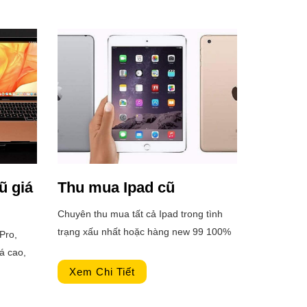
ũ giá
Thu mua Ipad cũ
Chuyên thu mua tất cả Ipad trong tình
trạng xấu nhất hoặc hàng new 99 100%
Pro,
tại TP HCM. Còn về giá thì chúng tôi
á cao,
đảm bảo luôn đưa ra con số hợp lý và
u mua rõ
Xem Chi Tiết
làm khách hàng luôn hai lòng.
án tiền