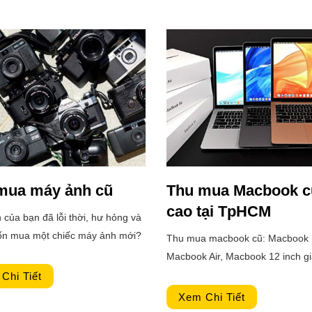
mua máy ảnh cũ
Thu mua Macbook c
cao tại TpHCM
của bạn đã lỗi thời, hư hỏng và
n mua một chiếc máy ảnh mới?
Thu mua macbook cũ: Macbook 
một chiếc máy ảnh được tặng
Macbook Air, Macbook 12 inch gi
hông dùng đến? Trên thị trường,
trợ giá lên đến 15%. Bảng giá th
Chi Tiết
i có rất nhiều cửa hàng chuyên
ràng, minh bạch, thủ tục thanh to
Xem Chi Tiết
anh những chiếc máy ảnh mới
nhanh chóng.