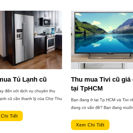
ất ít thu mua máy ảnh cũ?
mua Tủ Lạnh cũ
Thu mua Tivi cũ giá
tại TpHCM
y đến với dịch vụ chuyên thu
lạnh cũ cần thanh lý của Chợ Thu
Bạn đang ở tại Tp.HCM và Tivi 
 đảm hài lòng quý khách hàng.
đang có vấn đề? Bạn đang muốn
 THU MUA TỦ CŨ CẦN THANH
để sửa, hoặc bảo hành tivi? Hay
Chi Tiết
ới giá cả cực hời, uy tín tại
đang cân xoay sơ một số vốn g
Xem Chi Tiết
thì bạn nhanh chân lên đến ngay