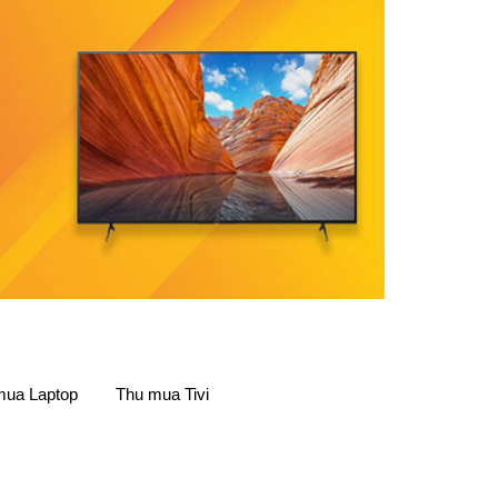
i
mua Laptop
Thu mua Tivi